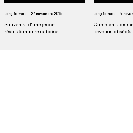
Long format — 27 novembre 2016
Long format — 4 nove
Souvenirs d’une jeune
Comment sommes
révolutionnaire cubaine
devenus obsédés p
14
Grâce à cette loi, qui a été élargie pour s’appliquer à