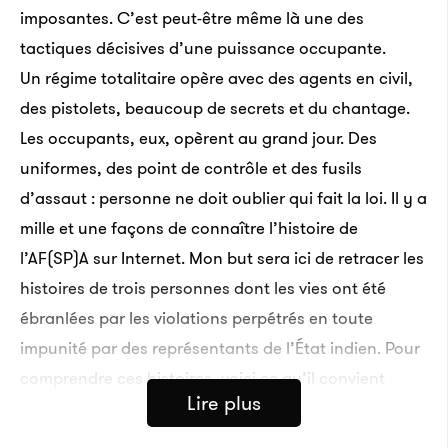
imposantes. C’est peut-être même là une des
tactiques décisives d’une puissance occupante.
Un régime totalitaire opère avec des agents en civil,
des pistolets, beaucoup de secrets et du chantage.
Les occupants, eux, opèrent au grand jour. Des
uniformes, des point de contrôle et des fusils
d’assaut : personne ne doit oublier qui fait la loi. Il y a
mille et une façons de connaître l’histoire de
l’AF(SP)A sur Internet. Mon but sera ici de retracer les
histoires de trois personnes dont les vies ont été
ébranlées par les violations perpétrés en toute
impunité par des représentants de l’État indien. Pour
comprendre ces histoires, voici ce qu’il convient
Lire plus
de savoir au préalable : L’AF(SP)A a été adoptée en
1958 pour accorder aux forces armées des pouvoirs