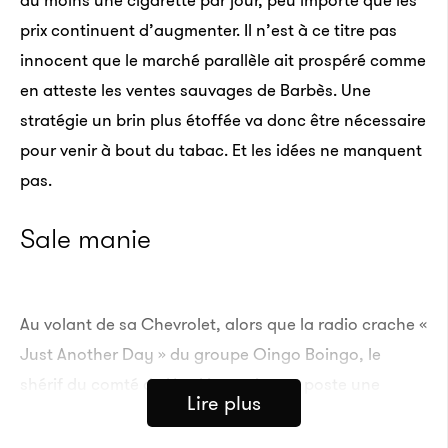
prix continuent d’augmenter. Il n’est à ce titre pas
innocent que le marché parallèle ait prospéré comme
en atteste les ventes sauvages de Barbès. Une
stratégie un brin plus étoffée va donc être nécessaire
pour venir à bout du tabac. Et les idées ne manquent
pas.
Sale manie
Au volant de sa Chevrolet, alors que la radio crache «
Just Another Day »
du groupe Oingo Boingo,
le
shérif du comté de Hawkins arrive au poste une
Lire plus
cigarette à la bouche. C’est un rituel. Mais ce matin
d’hiver, dans le Tennessee, le reporter Murray