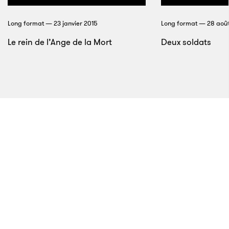
annoncé début juillet qu’elle veillerait à les exclure de
Long format — 23 janvier 2015
Long format — 28 août
ses prochains projets. Elle suit ainsi l’exemple de
Disney, qui avait pris pareille décision en 2015.
Le rein de l’Ange de la Mort
Deux soldats
6