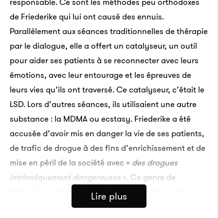
responsable. Ce sont les méthodes peu orthodoxes
de Friederike qui lui ont causé des ennuis.
Parallèlement aux séances traditionnelles de thérapie
par le dialogue, elle a offert un catalyseur, un outil
pour aider ses patients à se reconnecter avec leurs
émotions, avec leur entourage et les épreuves de
leurs vies qu’ils ont traversé. Ce catalyseur, c’était le
LSD. Lors d’autres séances, ils utilisaient une autre
substance : la MDMA ou ecstasy. Friederike a été
accusée d’avoir mis en danger la vie de ses patients,
de trafic de drogue à des fins d’enrichissement et de
mise en péril de la société avec «
des drogues
intrinsèquement dangereuses
». Ce genre de
thérapie psychédélique est marginalisée par la
Lire plus
psychiatrie et la société alors que le LSD et la MDMA