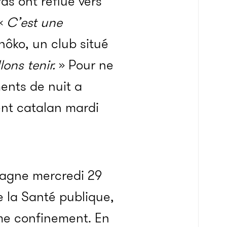
ds ont reflué vers
 «
C’est une
hôko, un club situé
ons tenir.
» Pour ne
ments de nuit a
ent catalan mardi
pagne mercredi 29
de la Santé publique,
me confinement. En