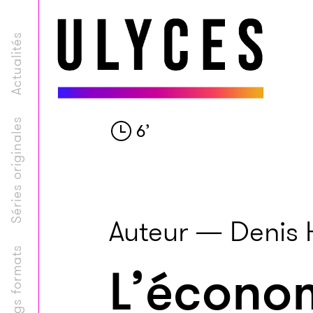
Actualités
Séries originales
6
’
Auteur — Denis 
Longs formats
L’écono