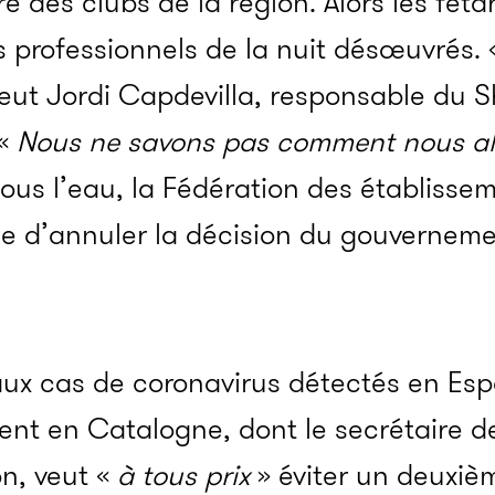
 des clubs de la région. Alors les fêtar
es professionnels de la nuit désœuvrés.
eut Jordi Capdevilla, responsable du S
 «
Nous ne savons pas comment nous all
sous l’eau, la Fédération des établisse
ce d’annuler la décision du gouvernem
eaux cas de coronavirus détectés en Es
vaient en Catalogne, dont le secrétaire 
n, veut «
à tous prix
» éviter un deuxiè