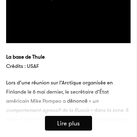
La base de Thule
Crédits : USAF
Lors d’une réunion sur l’Arctique organisée en
Finlande le 6 mai dernier, le secrétaire d’État
américain Mike Pompeo a
dénoncé
«
un
comportement agressif de la Russie
» dans la zone. Il
a aussi craint une présence militaire chinoise accrue.
Lire plus
«
Pékin a développé des liens forts avec le