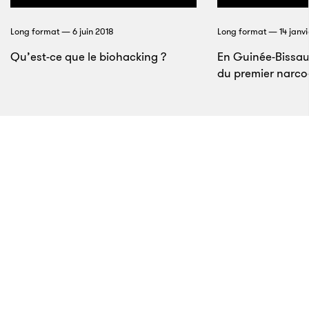
a demandé à son conseiller à la Maison-Blanche
Long format — 6 juin 2018
Long format — 14 janvi
d’étudier l’idée
. »
Qu’est-ce que le biohacking ?
En Guinée-Bissau,
du premier narco-
10