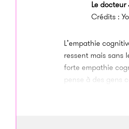
Le docteur
Crédits : Y
L’empathie cognitiv
ressent mais sans l
forte empathie cogni
pense à des gens c
tous fait de grande
n’était pas une sin
sa fille à déclaré : 
sa fille.
» La femme 