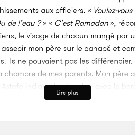
hissements aux officiers. «
Voulez-vous 
u de l’eau ?
» «
C’est Ramadan
», répon
iens, le visage de chacun mangé par 
ent asseoir mon père sur le canapé et 
s. Ils ne pouvaient pas les différencier.
a chambre de mes parents. Mon père ava
. Astefe indiqua la chambre avec le be
Lire plus
 le salon avec Astefe et mon père pen
re en chambre en ramassant et en fou
ts de la famille – pour une raison inco