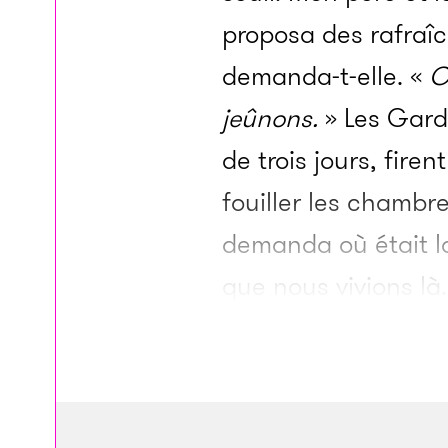
proposa des rafraîc
demanda-t-elle. «
O
jeûnons.
» Les Gard
de trois jours, fir
fouiller les chambre
demanda où était l
que nous vivions là
Gardiens resta dans
passaient de chamb
poches les passepor