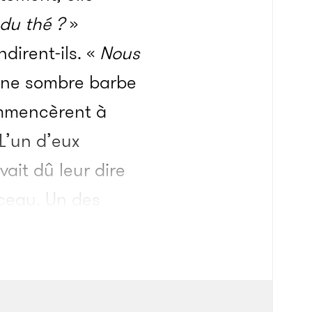
du thé ?
»
dirent-ils. «
Nous
une sombre barbe
commencèrent à
 L’un d’eux
it dû leur dire
rceau. Un des
dant que les autres
rrant dans leurs
nnue, tout le