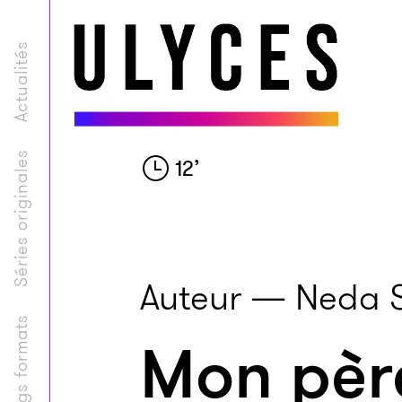
Actualités
Séries originales
12
’
Auteur — Neda 
Longs formats
Mon père