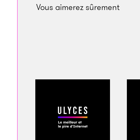
monde laissait son
Vous aimerez sûrement
avec des bibelots e
et de pièces de mo
Des semaines plus 
et moi étions en tr
l’Iran par la Turqui
de faux passeports 
et moi avons pu ob
le reste de la famil
Quand les Gardiens e