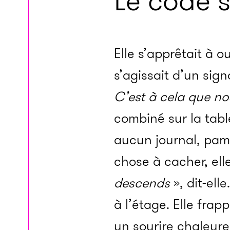
Le code s
Elle s’apprêtait à o
s’agissait d’un sign
C’est à cela que n
combiné sur la tabl
aucun journal, pamph
chose à cacher, elle
descends
», dit-ell
à l’étage. Elle frap
un sourire chaleureu