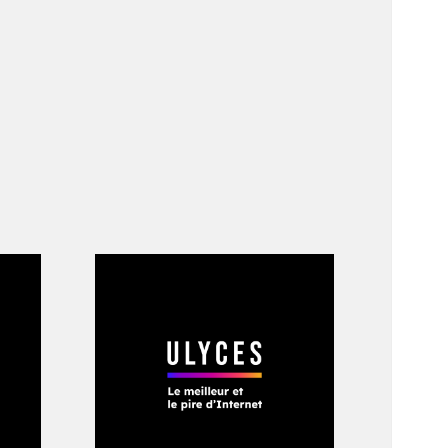
 faisant de même
lections de timbres
on cousin, ma mère
ts Zagros pour fuir
ous fallut obtenir
 Istanbul, ma mère
ts américains, mais
savions pas encore.
nrent au salon. L’un