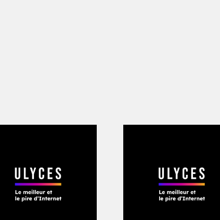
 passeport chez mes grands-parents –,
t divers objets de valeur comme les col
n grand-père.
tard, quand mes tantes, mon oncle, m
ain de nous préparer à traverser les mon
e, à cheval et à pied principalement, il n
et pièces d’identité. Une fois arrivés à
tenir le remplacement de nos passepor
le se retrouva bloqué. Mais nous ne le 
urent pris ce qu’ils voulaient, ils revi