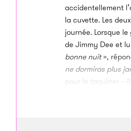
accidentellement l’a
la cuvette. Les deu
journée. Lorsque le
de Jimmy Dee et lu
bonne nuit
», répon
ne dormiras plus ja
pour le taquiner – i
portes à l’heure d’
sa souris. Les deux
Jimmy Dee en profit
ventre de Stanley, 