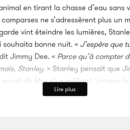
nimal en tirant la chasse d’eau sans vo
x comparses ne s’adressèrent plus un m
 garde vint éteindre les lumières, Stan
i souhaita bonne nuit. «
J’espère que t
dit Jimmy Dee. «
Parce qu’à compter d
mais, Stanley.
» Stanley pensait que Ji
l aurait dû être plus méfiant. Lorsque le
Lire plus
aller au turbin, le braqueur de banque 
 acolytes se retrouvèrent dans le hall
a pour planter une arme qu’il avait c
qui le traversa de part en part. Le cou