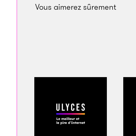
Vous aimerez sûrement
d’un morceau de mé
avait été affûté. L
son pantalon.
Ce jour-là, Earl John
quel état était le 
les genoux collés à
estomac de tomber 
une puissante envie
convaincu du fait qu