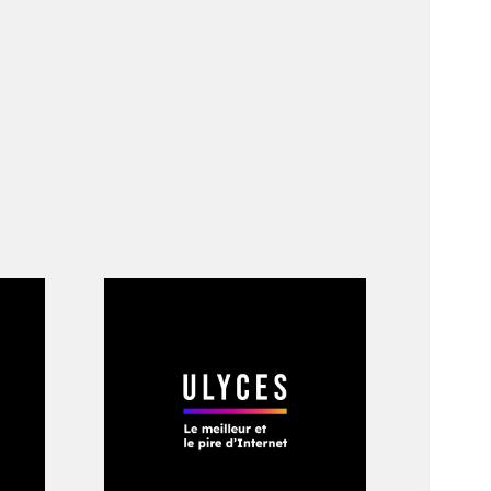
nt un des bouts
oyaux débordaient de
er et il vit dans
. Ce dernier mourut
i restait de son
na à Earl Johnson
 de Stanley l’avait
n aller sans retour.