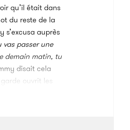
ir qu’il était dans
ot du reste de la
ley s’excusa auprès
u vas passer une
e demain matin, tu
mmy disait cela
 garde ouvrit les
vengea la mort de
 au même moment, et
onfectionnée dans le
teau était composé