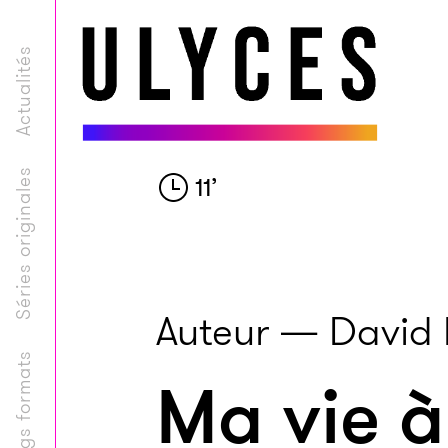
Actualités
Séries originales
11
’
Auteur — David 
Longs formats
Ma vie à