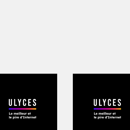
tal d’une trentaine de centimètres do
orsque Stanley arriva à l’hôpital, ses b
son travaillait de jour en tant qu’infirmi
criminel quand les policiers l’amenèrent
 sa poitrine, essayant d’empêcher ce qu
par terre. La vision de ce cadavre don
 de déménager. Le visage bleu et glacé
e la vie à Alcatraz était trop souvent u