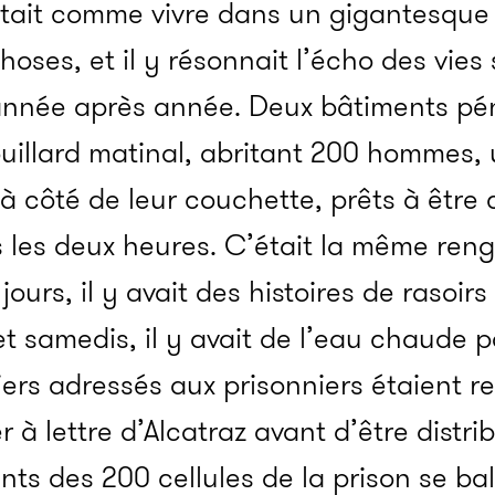
était comme vivre dans un gigantesque fû
oses, et il y résonnait l’écho des vies
année après année. Deux bâtiments pén
illard matinal, abritant 200 hommes, u
 à côté de leur couchette, prêts à êt
es les deux heures. C’était la même ren
jours, il y avait des histoires de rasoirs
et samedis, il y avait de l’eau chaude 
iers adressés aux prisonniers étaient re
er à lettre d’Alcatraz avant d’être distr
ants des 200 cellules de la prison se ba