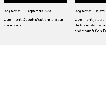
contact de leurs plantes. Et ailleurs aux États-Unis, de
Long format — 21 septembre 2020
Long format — 15 avril
nombreuses recherches sur les épidémies sont
Comment Daech s’est enrichi sur
Comment je suis 
menées avec le risque que, d’une manière ou d’une
Facebook
de la révolution 
autre, les virus s’échappent du laboratoire…
chômeur à San Fr
6