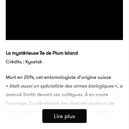
La mystérieuse île de Plum Island
Crédits : Kyselak
Mort en 2014, cet entomologiste d’origine suisse
«
était aussi un spécialiste des armes biologiques
», a
avancé Smith devant ses collègues. À en croire
l’ouvrage, il a développé des insectes porteurs de
virus pendant la guerre froide, ce qui l’a amené à
Lire plus
croire que la maladie de Lyme était la conséquence