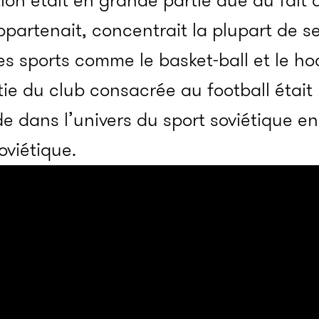
tion était en grande partie due au fait 
ppartenait, concentrait la plupart de se
es sports comme le basket-ball et le ho
rtie du club consacrée au football était
de dans l’univers du sport soviétique e
oviétique.