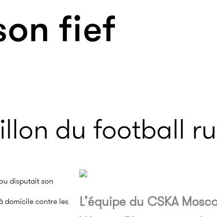
son fief
llon du football r
ou disputait son
L’équipe du CSKA Moscou
 domicile contre les