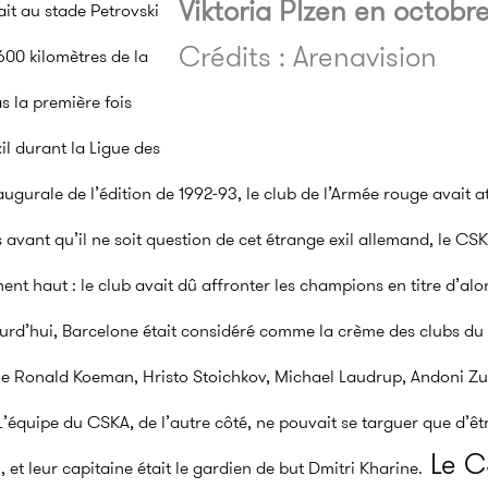
Viktoria Plzen en octobr
ait au stade Petrovski
Crédits : Arenavision
600 kilomètres de la
as la première fois
il durant la Ligue des
gurale de l’édition de 1992-93, le club de l’Armée rouge avait 
 avant qu’il ne soit question de cet étrange exil allemand, le CS
ment haut : le club avait dû affronter les champions en titre d’alo
rd’hui, Barcelone était considéré comme la crème des clubs du 
ue Ronald Koeman, Hristo Stoichkov, Michael Laudrup, Andoni Zubi
’équipe du CSKA, de l’autre côté, ne pouvait se targuer que d’êt
Le C
et leur capitaine était le gardien de but Dmitri Kharine.