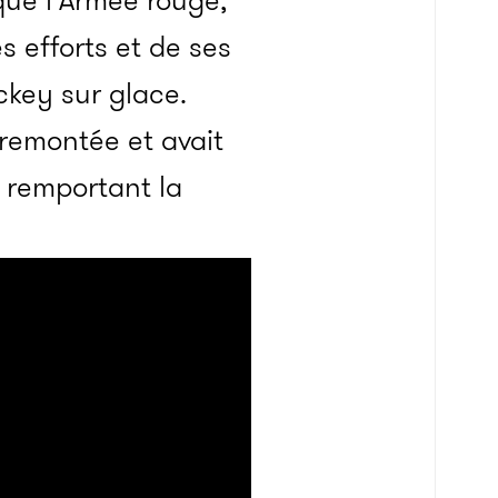
que l’Armée rouge,
s efforts et de ses
ckey sur glace.
 remontée et avait
n remportant la