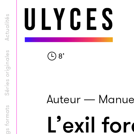
Actualités
Séries originales
8
’
Auteur — Manuel
Longs formats
L’exil f