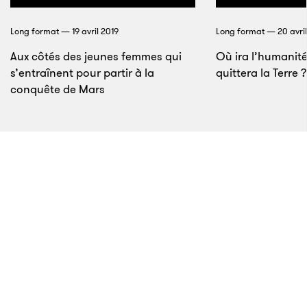
est humide. Il flotte dans l’air une odeur de nourriture
Long format — 19 avril 2019
Long format — 20 avri
et de renfermé.
Aux côtés des jeunes femmes qui
Où ira l’humanité
s’entraînent pour partir à la
quittera la Terre ?
conquête de Mars
17