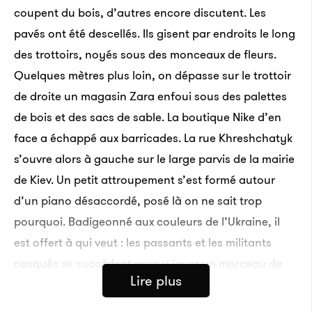
coupent du bois, d’autres encore discutent. Les
pavés ont été descellés. Ils gisent par endroits le long
des trottoirs, noyés sous des monceaux de fleurs.
Quelques mètres plus loin, on dépasse sur le trottoir
de droite un magasin Zara enfoui sous des palettes
de bois et des sacs de sable. La boutique Nike d’en
face a échappé aux barricades. La rue Khreshchatyk
s’ouvre alors à gauche sur le large parvis de la mairie
de Kiev. Un petit attroupement s’est formé autour
d’un piano désaccordé, posé là on ne sait trop
pourquoi. Badigeonné aux couleurs de l’Ukraine, il
est offert à qui veut : les passants et les militants
casqués se succèdent pour y jouer un morceau de
Lire plus
jazz. À droite de l’entrée, deux hommes cagoulés et
équipés de boucliers pris aux berkouts posent