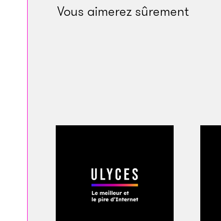
les premiers à expri
Vous aimerez sûrement
toujours, je suis sou
Mill et beaucoup d’
#LongLiveBankroll –
à l’heure qu’il est. 
Boomin sur Instagr
des morceaux toute 
voulais réussir auta
me souviendrai touj
messages de condo
pas croire à sa dis