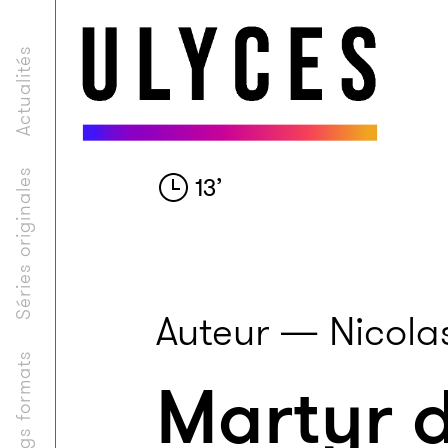
Actualités
Séries originales
13
’
Auteur — Nicolas
Longs formats
Martyr d