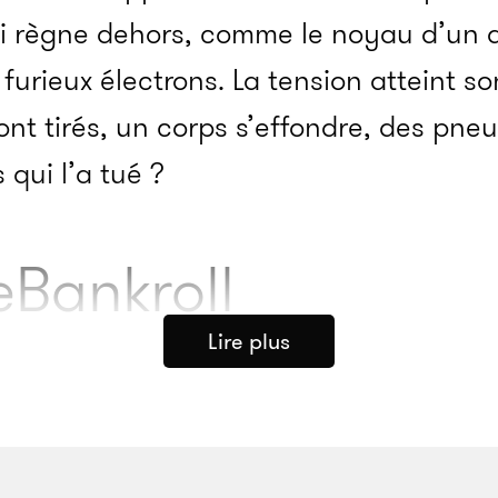
i règne dehors, comme le noyau d’un 
furieux électrons. La tension atteint so
nt tirés, un corps s’effondre, des pneus
 qui l’a tué ?
eBankroll
Lire plus
Fresh a plongé la scène hip-hop d’Atlant
rès l’annonce de son décès, 2 Chainz 