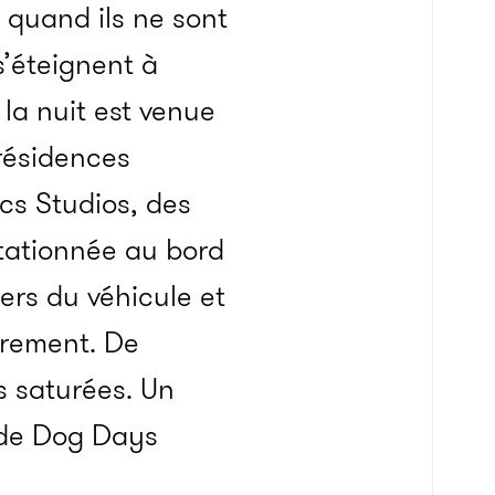
 quand ils ne sont
s’éteignent à
 la nuit est venue
 résidences
cs Studios, des
tationnée au bord
ers du véhicule et
trement. De
s saturées. Un
 de Dog Days