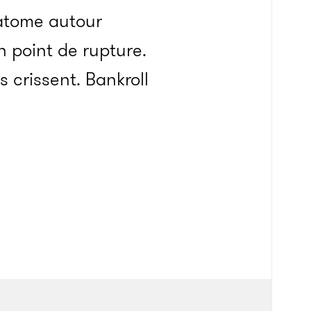
atome autour
n point de rupture.
 crissent. Bankroll
a dans l’affliction.
est parmi