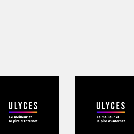
mer sa peine sur Twitter. «
Je suis fan de
s le choc pour l’instant !
» écrit-il. Jee
autres se joignent à lui, adoptant le h
 «
longue vie à Bankroll
». «
Ils ont pris 
Tellement mal
», poste de son côté le b
am, bouleversé. «
Je regrette l’époque o
la nuit et où tu restais dormir sur le c
nt que moi. (…) Putain de merde, je t’a
ours de ton amour et de ton soutien.
» 
léances répondent à ces hommages. Se
parition. Quelques semaines plus tard, 