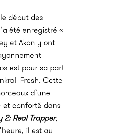
 le début des
’a été enregistré «
ley et Akon y ont
 rayonnement
ios est pour sa part
kroll Fresh. Cette
 morceaux d’une
 et conforté dans
y 2: Real Trapper
,
heure, il est au