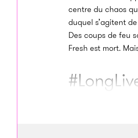
centre du chaos qu
duquel s’agitent de 
Des coups de feu so
Fresh est mort. Mais
#LongLiv
La mort de Bankroll 
Quelques heures ap