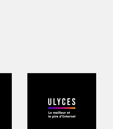
 lui et je le serai
zy, Zaytoven, Meek
ashtag
mon frère et j’ai mal
eatmaker Metro
ù on enregistrait
anapé, parce que tu
ime mon frère et je
Des centaines de
s fans ne veulent
son nom s’étale en