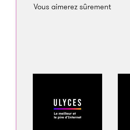
Vous aimerez sûrement
Crédits : J
Pourquoi la Silicon Valley 
Les entreprises de 
particulièrement im
dernier mot.
Comment Apple est devenu