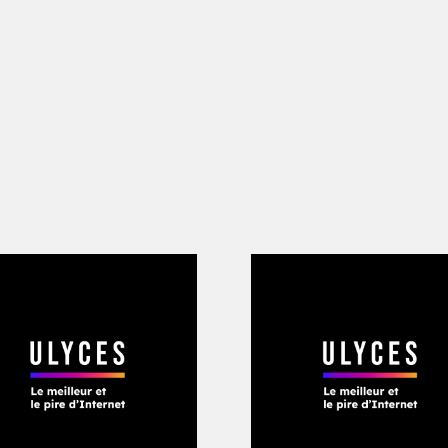
ustin Metz
est-elle si horrible avec les femmes ?
la baie de San Francisco forment un un
pitoyable pour les femmes. Mais elles n
 un champion de l’évasion fiscale