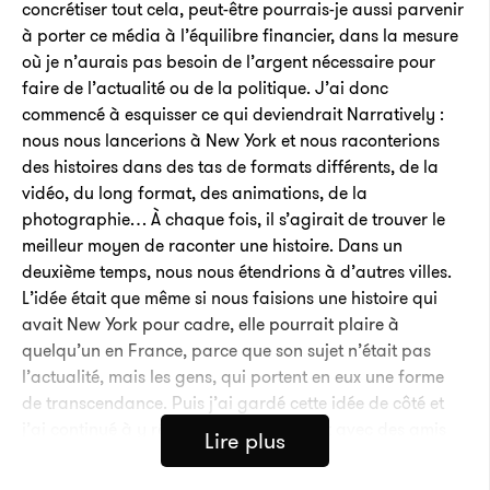
concrétiser tout cela, peut-être pourrais-je aussi parvenir
à porter ce média à l’équilibre financier, dans la mesure
où je n’aurais pas besoin de l’argent nécessaire pour
faire de l’actualité ou de la politique. J’ai donc
commencé à esquisser ce qui deviendrait Narratively :
nous nous lancerions à New York et nous raconterions
des histoires dans des tas de formats différents, de la
vidéo, du long format, des animations, de la
photographie… À chaque fois, il s’agirait de trouver le
meilleur moyen de raconter une histoire. Dans un
deuxième temps, nous nous étendrions à d’autres villes.
L’idée était que même si nous faisions une histoire qui
avait New York pour cadre, elle pourrait plaire à
quelqu’un en France, parce que son sujet n’était pas
l’actualité, mais les gens, qui portent en eux une forme
de transcendance. Puis j’ai gardé cette idée de côté et
j’ai continué à y réfléchir, la partageant avec des amis
Lire plus
proches et ma famille. J’ai quitté le magazine new-
yorkais après trois années passées avec eux pour un