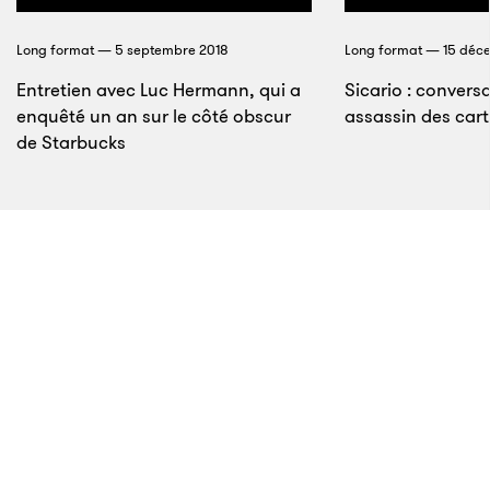
cette époque une douce folie dans les yeux,
encadrés par de petites lunettes rectangulaires.
Long format — 5 septembre 2018
Long format — 15 déc
Entretien avec Luc Hermann, qui a
Sicario : convers
enquêté un an sur le côté obscur
assassin des cart
de Starbucks