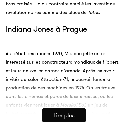
bras croisés. Il a au contraire empilé les inventions
révolutionnaires comme des blocs de
Tetris
.
Indiana Jones à Prague
Au début des années 1970, Moscou jette un œil
intéressé sur les constructeurs mondiaux de flippers
et leurs nouvelles bornes d’arcade. Après les avoir
invités au salon Attraction-71, le pouvoir lance la
production de ces machines en 1974. On les trouve
dans les cinémas et parcs de loisirs russes, où les
enfants viennent jouer à
Morskoï Boï
, un jeu de
bataille navale, ou à
Konek Gorbunok
, l’adaptation
Lire plus
d’un film d’animation soviétique sorti en 1947. Ces