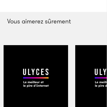
bornes n’étaient cependant pas monnaie courante
partout en URSS et le jeu vidéo restait une denrée
rare.
Vous aimerez sûrement
Plus à l’ouest, la situation n’est pas meilleure. En
Tchécoslovaquie, État satellite de l’Union soviétique
qui a donné naissance à la République tchèque et à
la Slovaquie, le jeu vidéo a d’abord été un média très
underground. «
J’ai commencé à m’intéresser à la
programmation au tout début des années 1980
»,
se
souvient František Fuka, un des pionniers à Prague.
«
À cette époque, si vous vouliez jouer à des jeux vidéo
sur votre ordinateur, vous deviez les programmer
vous-même.
» Dans les années 1980, Fuka est
adolescent et tout jeune développeur. Il a gardé de