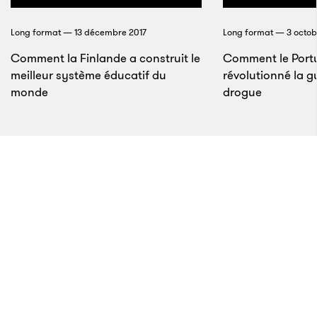
L’ancienne forme des pubs Juul
Long format — 13 décembre 2017
Long format — 3 octob
Résultat, les adolescents et les jeunes adultes
Comment la Finlande a construit le
Comment le Port
raffolent de Juul. Ils se filment et se photographient
meilleur système éducatif du
révolutionné la g
en train de
juuler
, et partagent à leur tour ces images
monde
drogue
sur les réseaux sociaux, notamment sur Instagram.
7