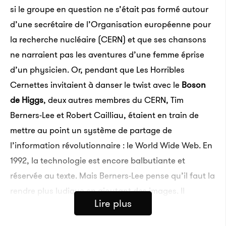
si le groupe en question ne s’était pas formé autour
d’une secrétaire de l’Organisation européenne pour
la recherche nucléaire (CERN) et que ses chansons
ne narraient pas les aventures d’une femme éprise
d’un physicien. Or, pendant que Les Horribles
Cernettes invitaient à danser le twist avec le
Boson
de Higgs
, deux autres membres du CERN, Tim
Berners-Lee et Robert Cailliau, étaient en train de
mettre au point un système de partage de
l’information révolutionnaire : le World Wide Web. En
1992, la technologie est encore balbutiante et
réservée au texte. Mais Berners-Lee pense qu’il faut la
rendre plus ludique en ajoutant des images. Il
Lire plus
demande donc tout naturellement une photographie
des
rock stars
du CERN, et la met en ligne.