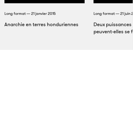
La première photo du Web
Long format — 21 janvier 2015
Long format — 21 juin 
Anarchie en terres honduriennes
Deux puissances 
Cependant, la présence de publicités sur le Web
peuvent-elles se f
n’allait pas de soi. «
À l’origine, c’était un réseau de
partage réservé aux scientifiques
», rappelle
Benjamin Thierry, maître de conférence en histoire
contemporaine à la Sorbonne. «
C’est en s’ouvrant à
d’autres acteurs qu’il a dû faire de la place à la
publicité, car les créateurs de sites n’avaient aucun
autre moyen de monétiser leurs contenus.
» La toute
première bannière publicitaire du Web est affichée
10
en 1994 sur le site
HotWired
, pendant numérique du
magazine
Wired
disparu aujourd’hui. Son taux de
rentabilité sera phénoménal, mais très vite les