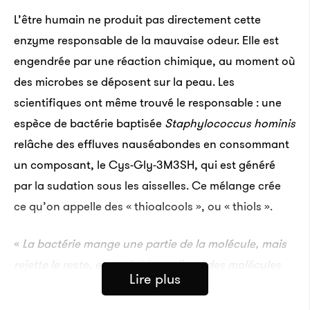
L’être humain ne produit pas directement cette
enzyme responsable de la mauvaise odeur. Elle est
engendrée par une réaction chimique, au moment où
des microbes se déposent sur la peau. Les
scientifiques ont même trouvé le responsable : une
espèce de bactérie baptisée
Staphylococcus hominis
relâche des effluves nauséabondes en consommant
un composant, le Cys-Gly-3M3SH, qui est généré
par la sudation sous les aisselles. Ce mélange crée
ce qu’on appelle des « thioalcools », ou « thiols ».
«
La bactérie mange une partie de la molécule, mais
rejette le reste, et ce résidu est l’une des molécules
Lire plus
qui composent l’odeur corporelle
», précise Thomas.
Cette découverte peut avoir des applications très