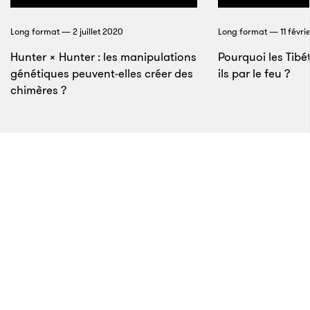
élevé pour permettre l’inhibition de la bactérie qui
Long format — 2 juillet 2020
Long format — 11 févri
produit du thioalcool. Mais cela dépend également
de l’endroit d’où provient la sueur, et donc des
Hunter × Hunter : les manipulations
Pourquoi les Tibé
génétiques peuvent-elles créer des
ils par le feu ?
glandes impliquées.
chimères ?
11