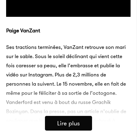
Paige VanZant
Ses tractions terminées, VanZant retrouve son mari
sur le sable. Sous le soleil déclinant qui vient cette
fois caresser sa peau, elle l’embrasse et publie la
vidéo sur Instagram. Plus de 2,3 millions de
personnes la suivent. Le 15 novembre, elle en fait de
même pour le féliciter à sa sortie de l’octogone.
Vanderford est venu à bout du russe Grachik
Bozinyan. Dans la presse, pas un article n’oublie de
souligner que le « Gentleman », qui a échoué à
Lire plus
obtenir un contrat UFC l’an passé, est aussi «
le mari