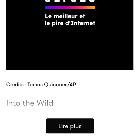
Crédits : Tomas Quinones/AP
Into the Wild
Lire plus
Cette explo­ra­trice a survécu seule pendant 5
mois dans l’Arc­tique