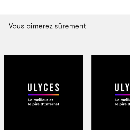
des frappes à l’origine de «
l’une des plus graves
crises humanitaires au monde
» selon les Nations
unies. Quelque 68 000 personnes ont déjà perdu la
Vous aimerez sûrement
vie.
Le 20 janvier 2019, sur France Inter, Florence Parly
refuse pourtant d’admettre l’implication du matériel
français. «
Je n’ai pas connaissance du fait que des
armes
[françaises]
soient utilisées directement dans
ce conflit.
» Neuf jour après les révélations de
Disclose
, le 24 avril 2019, l’
AFP
apprend la
convocation de trois journalistes par la Direction
générale de la sécurité intérieure (DGSI). Le service
de renseignement souhaite les interroger dans le
cadre d’une enquête pour «
compromission par