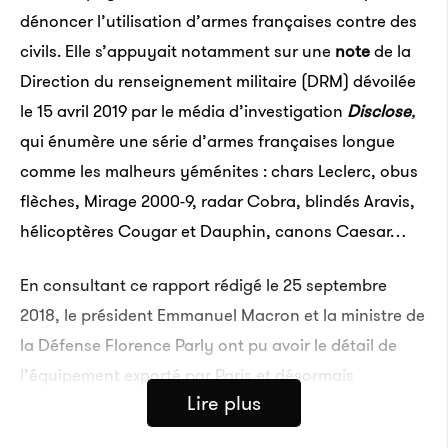
dénoncer l’utilisation d’armes françaises contre des
civils. Elle s’appuyait notamment sur une
note
de la
Direction du renseignement militaire (DRM) dévoilée
le 15 avril 2019 par le média d’investigation
Disclose
,
qui énumère une série d’armes françaises longue
comme les malheurs yéménites : chars Leclerc, obus
flèches, Mirage 2000-9, radar Cobra, blindés Aravis,
hélicoptères Cougar et Dauphin, canons Caesar…
En consultant ce rapport rédigé le 25 septembre
2018, le président Emmanuel Macron et la ministre de
la Défense Florence Parly ont pu avoir le détail de
l’équipement exporté par Paris et désormais
Lire plus
utilisé dans la guerre au Yémen. Ses acheteurs,
l’Arabie saoudite et les Émirats arabes unis, y mènent