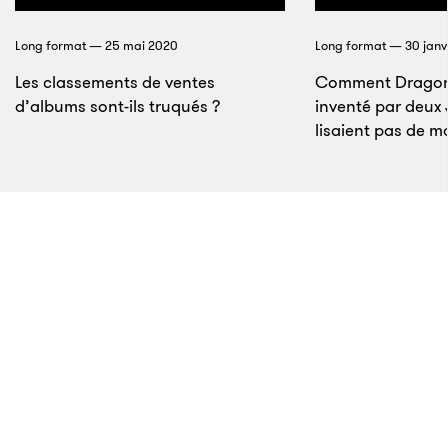
personne dépositaire et compromission par un tiers
»
ouverte par le Parquet de Paris dès le 13 décembre
Long format — 25 mai 2020
Long format — 30 janv
2018.
Les classements de ventes
Comment Dragon 
d’albums sont-ils truqués ?
inventé par deux
lisaient pas de 
6