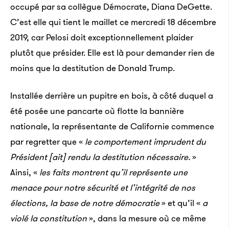
de nous déplacer sur place n’est jamais la même. En
occupé par sa collègue Démocrate, Diana DeGette.
général, il y a deux équipes sous-marines, une équipe
C’est elle qui tient le maillet ce mercredi 18 décembre
aérienne et une terrestre, qui filme pendant de 20 à
2019, car Pelosi doit exceptionnellement plaider
25 jours.
plutôt que présider. Elle est là pour demander rien de
moins que la destitution de Donald Trump.
La majeure partie des cameramans sont des gens
avec qui je travaille depuis une vingtaine d’année,
Installée derrière un pupitre en bois, à côté duquel a
auxquels sont venus se greffer quelques petits
été posée une pancarte où flotte la bannière
nouveaux. C’est intéressant d’avoir des plus jeunes
nationale, la représentante de Californie commence
car ça amène des façons de voir les choses
par regretter que «
le comportement imprudent du
différemment. En plus de l’équipe de captation, il y a
Président [ait] rendu la destitution nécessaire.
»
une équipe de post-production et une équipe
Ainsi, «
les faits montrent qu’il représente une
numérique et avec des ingénieurs et développeurs.
menace pour notre sécurité et l’intégrité de nos
élections, la base de notre démocratie
» et qu’il «
a
violé la constitution
», dans la mesure où ce même