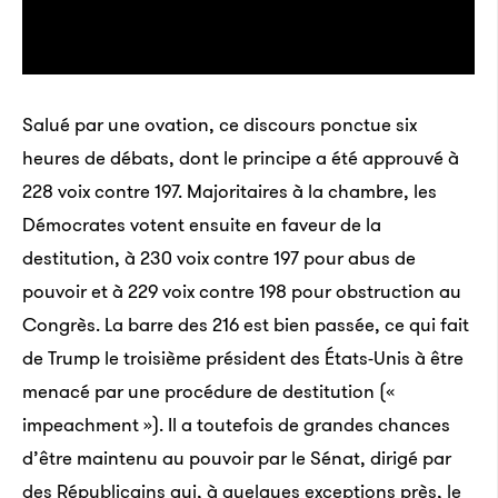
génial car les gens nous trouvent maintenant
beaucoup plus intéressants, ils nous invitent partout
dans le monde. Je repars par exemple bientôt en
Salué par une ovation, ce discours ponctue six
Chine pour un congrès mondial. À ma grande
heures de débats, dont le principe a été approuvé à
surprise, le gouvernement ne nous a pas encore
228 voix contre 197. Majoritaires à la chambre, les
contactés, mais ça devrait venir – il est assez occupé
Démocrates votent ensuite en faveur de la
avec les grèves en ce moment…
destitution, à 230 voix contre 197 pour abus de
Il faut dire que The Explorers est un peu un ovni. On
pouvoir et à 229 voix contre 198 pour obstruction au
nous a comparé à
National Geographic
mais ça
Congrès. La barre des 216 est bien passée, ce qui fait
reste une chaîne classique, avec la licence d’une
de Trump le troisième président des États-Unis à être
fondation de Washington. Nous avons une marque
menacé par une procédure de destitution («
forte, fruit d’une longue réflexion. Cela fait des
impeachment »). Il a toutefois de grandes chances
années que je pense à cette chaîne. J’avais imaginé
d’être maintenu au pouvoir par le Sénat, dirigé par
une plateforme de vidéos à la demande un peu à la
des Républicains qui, à quelques exceptions près, le