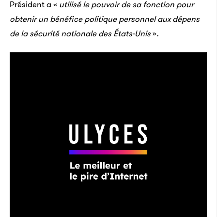
Président a «
utilisé le pouvoir de sa fonction pour
obtenir un bénéfice politique personnel aux dépens
de la sécurité nationale des États-Unis
»
.
Crédits : The Explorers
Nous avons levé 12 millions d’euros auprès de Jean-
Pierre Morel, qui a été directeur de TF1 et a fait sa
carrière chez Bouygues. En ce moment, nous levons
la suite. Lundi 2 décembre, The Explorers a été
désigné application de l’année sur Apple TV. C’est