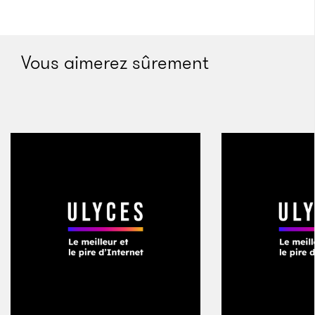
Vous aimerez sûrement
Olivier Chiabodo
Crédits : The Explorers
Sinon, tout est gratuit est sans publicité. Nous ne
voulons d’ailleurs pas héberger nos vidéos sur
YouTube car elles seraient parasités pas les
campagnes des marques. Le message se veut simple
et clair. Rien ne doit perturber notre travail de
sensibilisation aux merveilles naturelles et aux
fragilités des écosystèmes. Je pense que l’image est
un très bon outil pour ça, d’autant plus que tout le
monde a désormais un smartphone dans la poche.