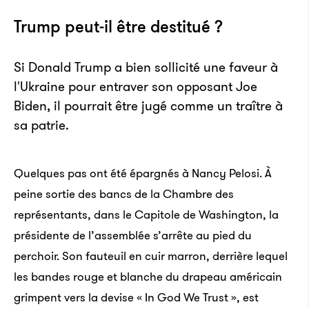
de fonder une connexion mondiale autour du thème
Trump peut-il être destitué ?
de la sauvegarde de la planète. L’intérêt, c’est de
rendre cette application très contributive, très
Si Donald Trump a bien sollicité une faveur à
engageante, de manière à ce que de plus en plus de
l'Ukraine pour entraver son opposant Joe
gens viennent nous aider à faire l’inventaire.
Biden, il pourrait être jugé comme un traître à
sa patrie.
Avec quels moyens partez-vous à l’aventure ?
Je reviens de Nouvelle-Calédonie où nous avons
Quelques pas ont été épargnés à Nancy Pelosi. À
tourné avec notre équipe d’une vingtaine de
peine sortie des bancs de la Chambre des
personnes. L’Indonésie sera la destination pour
représentants, dans le Capitole de Washington, la
janvier. Nous allons réaliser 12 expéditions par an
présidente de l’assemblée s’arrête au pied du
dans l’espoir de terminer l’inventaire d’ici 12 ans. Vu
perchoir. Son fauteuil en cuir marron, derrière lequel
que nous essayons de choisir des endroits très
les bandes rouge et blanche du drapeau américain
différents, les reportages sont variés et notre façon
grimpent vers la devise « In God We Trust », est