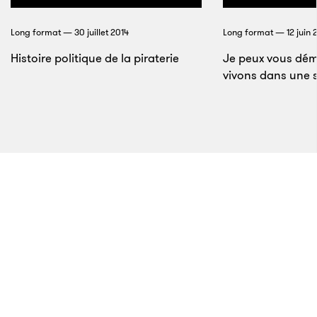
six ans en sachant que vous pouvez être envoyé en
prison n’importe quand briserait n’importe qui,
Long format — 30 juillet 2014
Long format — 12 juin 
même ma petite amie invincible.
Histoire politique de la piraterie
Je peux vous dém
vivons dans une 
16