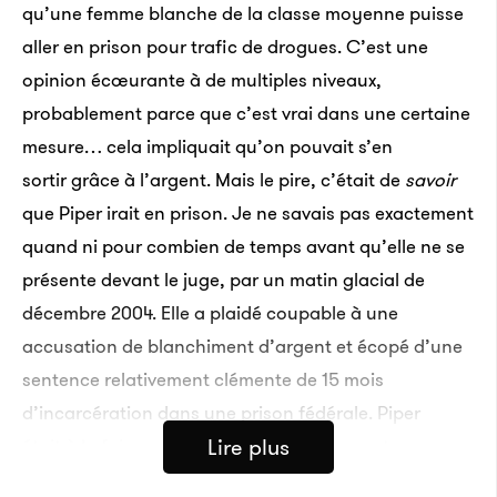
qu’une femme blanche de la classe moyenne puisse
aller en prison pour trafic de drogues. C’est une
opinion écœurante à de multiples niveaux,
probablement parce que c’est vrai dans une certaine
mesure… cela impliquait qu’on pouvait s’en
sortir grâce à l’argent. Mais le pire, c’était de
savoir
que Piper irait en prison. Je ne savais pas exactement
quand ni pour combien de temps avant qu’elle ne se
présente devant le juge, par un matin glacial de
décembre 2004. Elle a plaidé coupable à une
accusation de blanchiment d’argent et écopé d’une
sentence relativement clémente de 15 mois
d’incarcération dans une prison fédérale. Piper
Lire plus
était à la fois morte de peur, folle de rage et
déprimée. Elle avait peur parce qu’elle ne savait pas