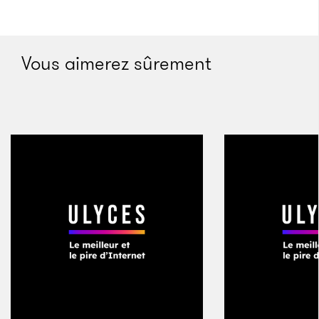
à quoi s’attendre une fois à l’intérieur. On connaît
peu de choses sur la vie des femmes en prison – la
série télé des années 1980
Prisoner: Cell Block H
et les
Vous aimerez sûrement
mémoires de la meurtrière de l’inventeur du
régime Scarsdale, Jean Harris, ne mènent pas bien
loin. Elle était en colère parce que tout cela
ressemblait à un véritable gâchis : on gâchait
les ressources du gouvernement ; on gâchait la vie
d’une citoyenne active et aujourd’hui respectueuse
des lois, dix ans après que le crime avait été commis ;
et on gâchait l’opportunité de lui faire faire des
années de TIG – elle aurait pu travailler auprès de
toxicomanes, parler aux jeunes des erreurs qu’elle
avait commises, ou conseiller des jeunes femmes en
difficulté. Enfin, elle était déprimée parce que passer