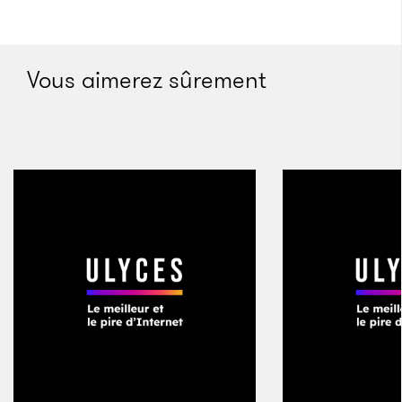
Vous aimerez sûrement
Alex Macgillivray, son adjoint
Crédits : @AMacOSTP/Twitter
Smith et Macgillivray mettent à profit ce moment
d’implication du gouvernement dans la technologie
pour impliquer la Maison-Blanche dans de nombreux
projets, notamment la Police Data Initiative (qui