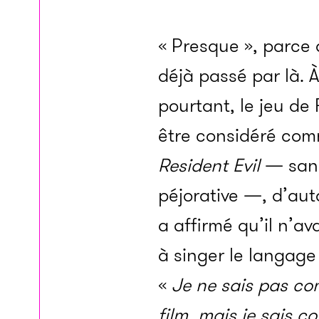
« Presque », parce 
déjà passé par là. À
pourtant, le jeu de
être considéré com
Resident Evil
— sans
péjorative —, d’au
a affirmé qu’il n’a
à singer le langag
«
Je ne sais pas co
film, mais je sais c