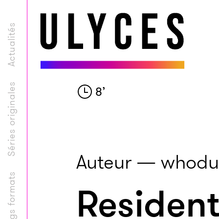
Actualités
Séries originales
8
’
Auteur — whodu
Longs formats
Resident 