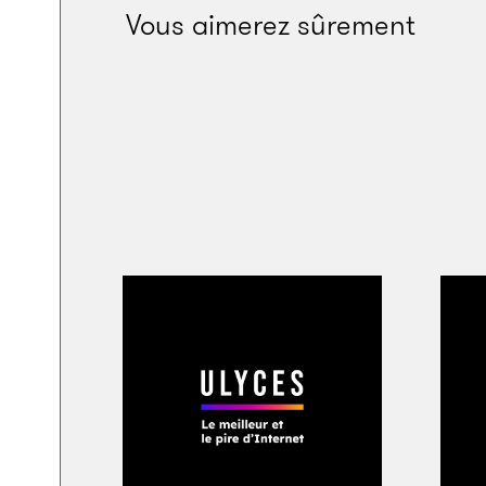
Vous aimerez sûrement
Dès lors, le gros du
points vulnérables 
de ce point de vue 
mortelle et l’empat
interactif. Lorsque
zombie pivotant len
même les moins pe
pari de Shinji Mika
remporté.