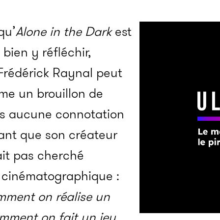
qu’
Alone in the Dark
est
 bien y réfléchir,
 Frédérick Raynal peut
me un brouillon de
 aucune connotation
tant que son créateur
vait pas cherché
e cinématographique :
mment on réalise un
omment on fait un jeu