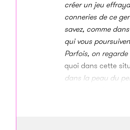
créer un jeu effray
conneries de ce gen
savez, comme dan
qui vous poursuivent
Parfois, on regarde 
quoi dans cette sit
dans la peau du per
sensation de peur, t
visais un nouveau t
la forme d’un film.