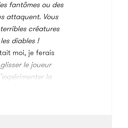
des fantômes ou des
us attaquent. Vous
terribles créatures
les diables !
tait moi, je ferais
glisser le joueur
’expérimenter la
vers
Resident Evil
, je
sible à obtenir sous