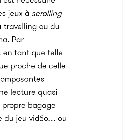
l est nécessaire
es jeux à
scrolling
 travelling ou du
ma. Par
 en tant que telle
ue proche de celle
 composantes
une lecture quasi
n propre bagage
re du jeu vidéo… ou