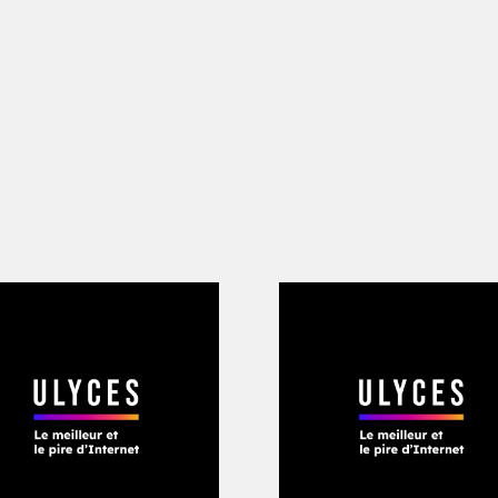
 travail consiste avant tout à identifier
du joueur pour y appliquer une pression
étant psychologique, en relation avec 
hie inhérente à la nature même du jeu 
 surgit cette première cinématique, mé
tement la tête pour scruter les joueurs
rspicaces d’entre eux comprennent sp
mi, celui de nous épouvanter, est déjà e