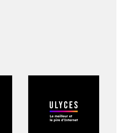
 précisément les
, la plus évidente
notre condition
vidéo, par essence
morable, d’un
 de ses yeux morts,
ontanément que le
n passe d’être