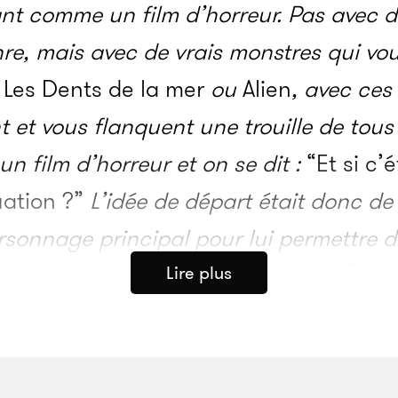
ant comme un film d’horreur. Pas avec 
re, mais avec de vrais monstres qui vo
s
Les Dents de la mer
ou
Alien
, avec ces 
 et vous flanquent une trouille de tous 
un film d’horreur et on se dit :
“Et si c’é
uation ?”
L’idée de départ était donc de 
sonnage principal pour lui permettre d
out en le laissant agir à sa guise. À tra
Lire plus
ype de divertissement horrifique, impos
»