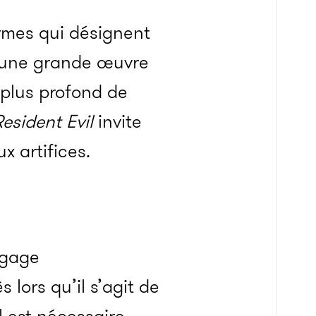
termes qui désignent
 d’une grande œuvre
u plus profond de
esident Evil
invite
x artifices.
ngage
lors qu’il s’agit de