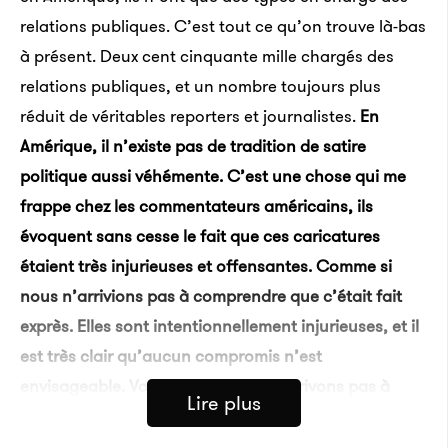
relations publiques. C’est tout ce qu’on trouve là-bas
à présent. Deux cent cinquante mille chargés des
relations publiques, et un nombre toujours plus
réduit de véritables reporters et journalistes.
En
Amérique, il n’existe pas de tradition de satire
politique aussi véhémente. C’est une chose qui me
frappe chez les commentateurs américains, ils
évoquent sans cesse le fait que ces caricatures
étaient très injurieuses et offensantes. Comme si
nous n’arrivions pas à comprendre que c’était fait
exprès. Elles sont intentionnellement injurieuses, et il
est très clair qu’aucun compromis n’est
envisageable. Voilà ce que nous n’arrivons pas à
Lire plus
comprendre. On se dit : «
Pourquoi faut-il qu’ils
soient aussi méchants ?
»
C’est un trait français,