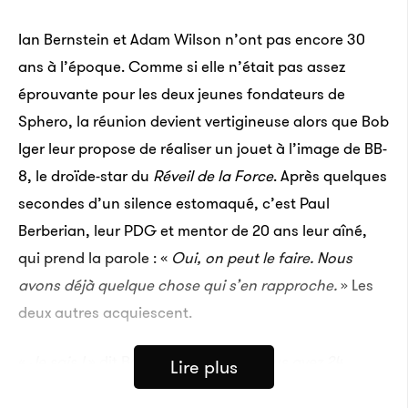
Ian Bernstein et Adam Wilson n’ont pas encore 30
ans à l’époque. Comme si elle n’était pas assez
éprouvante pour les deux jeunes fondateurs de
Sphero, la réunion devient vertigineuse alors que Bob
Iger leur propose de réaliser un jouet à l’image de BB-
8, le droïde-star du
Réveil de la Force
. Après quelques
secondes d’un silence estomaqué, c’est Paul
Berberian, leur PDG et mentor de 20 ans leur aîné,
qui prend la parole : «
Oui, on peut le faire. Nous
avons déjà quelque chose qui s’en rapproche.
» Les
deux autres acquiescent.
«
Je sais !
» dit Bob Iger en riant. «
Vous avez 24
Lire plus
heures.
»