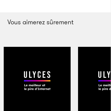
Tech stars
Vous aimerez sûrement
La commune d’Ocate est si petite qu’elle n’a même
pas de maire. Perdue au milieu d’un champ
volcanique du Nouveau-Mexique, on n’y
trouve qu’une église et un bureau de poste, qui a
ouvert ses portes au mois de janvier 1870. La station
essence la plus proche est à 30 km et il faut une
heure de voiture pour trouver une supérette. C’est
dans cet environnement austère que grandit Ian
Bernstein, fils d’un guitariste classique et d’une mère
jardinière. «
Je devais avoir cinq ou six ans quand j’ai
commencé à m’intéresser à l’électronique
»,