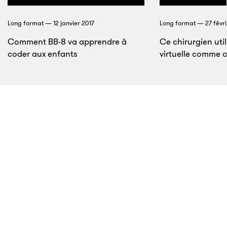
raconte le trentenaire brun, casquette vissée sur la
tête et barbe en désordre. Ses parents ont un carton
Long format — 12 janvier 2017
Long format — 27 févri
dans lequel ils abandonnent tous leurs objets
Comment BB-8 va apprendre à
Ce chirurgien utili
électroniques défectueux. «
J’étais trop petit pour
coder aux enfants
virtuelle comme 
réussir à les réparer, mais j’étais toujours à fouiner
dedans.
»
10