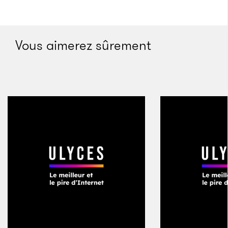
Vous aimerez sûrement
Prise de panique, Nancy essaya de le lui donner mais
au lieu de son sac à main, elle lui tendit celui de chez
Taco Bueno. Elle voyait que l’homme était en colère
et lui donna son sac des deux mains, ce qui le fit
reculer. Il leva son arme et la pointa sur sa tempe.
Avant qu’il ne presse la détente, Nancy s’écria :
«
Jésus ! Sauve-moi !
» Une balle de calibre .380 entra
par sa tempe gauche, traversa sa cavité sinusale,