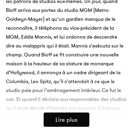
les patrons de studios eux-mêmes. Un jour, quand
Bioff arriva aux portes du studio MGM (Metro-
Goldwyn-Mayer) et qu’un gardien manqua de le
reconnaître, il téléphona au vice-président de la
MGM, Eddie Mannix, et lui ordonna de descendre
dire au malappris qui il était. Mannix s’exécuta sur le
champ. Quand Bioff se fit construire une nouvelle
maison à la hauteur de sa stature de monarque
d’Hollywood, il annonça à un cadre dirigeant de la
Columbia, Leo Spitz, qu’il s’attendait à ce que le
studio paie pour l’aménagement intérieur. Ce fut le
cas. Et quand il déclara aux responsables des studios
qu’il avait décidé d’étendre son pouvoir, il s’amusa
de leur réaction : «
Ils ont sursauté comme des chats
Lire plus
effarouchés. Il faut croire que j’étais leur croque-