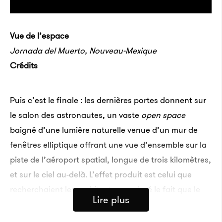
Vue de l’espace
Jornada del Muerto, Nouveau-Mexique
Crédits
Puis c’est le finale : les dernières portes donnent sur
le salon des astronautes, un vaste
open space
baigné d’une lumière naturelle venue d’un mur de
fenêtres elliptique offrant une vue d’ensemble sur la
piste de l’aéroport spatial, longue de trois kilomètres,
et sur le ciel au-delà. L’effet produit est celui que
recherchaient les architectes : malgré le fait que le
Lire plus
bâtiment ne soit pas tout à fait terminé, lorsqu’un
groupe témoin de touristes de l’espace y a été