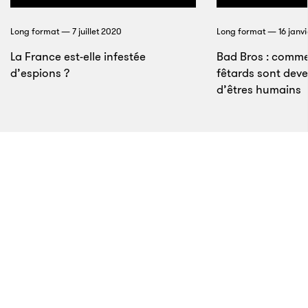
millions de dollars. Et même si le bâtiment, qui a été
Long format — 7 juillet 2020
Long format — 16 janvi
conçu selon les exigences de la compagnie,
La France est-elle infestée
Bad Bros : comme
arbore en son centre le nom de Virgin Galactic, il a
d’espions ?
fêtards sont dev
été payé par l’État du Nouveau-Mexique, dont les
d’êtres humains
citoyens ont voté pour une taxe de vente destinée à
financer sa construction.
13