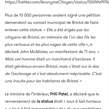
https://twitter.com/AnonymeCitoyen/status/126964997
Plus de 10 000 personnes avaient signé une pétition
demandant au conseil municipal de Bristol de faire
enlever cette statue. «
Elle a été érigée par les
citoyens de Bristol, en mémoire de l’un des fils les
plus vertueux et les plus sages de cette ville
», a
déclaré John McAllister, un manifestant de 71 ans. «
Mais cet homme était un marchand d’esclaves. Il
était généreux envers Bristol, mais c’était sur le dos
de l’esclavage et c’est absolument méprisable. C’est
une insulte pour les habitants de Bristol.
»
Le ministre de l’Intérieur,
Priti Patel
, a déclaré que le
renversement de
la statue
était «
tout à fait honteux
», «
tout à fait inacceptable
» et «
du pur vandalisme