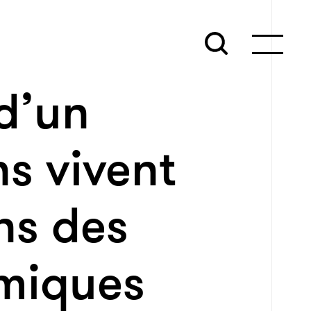
 d’un
ns vivent
ns des
omiques