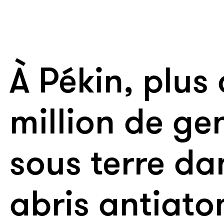
À Pékin, plus
million de ge
sous terre da
abris antiat