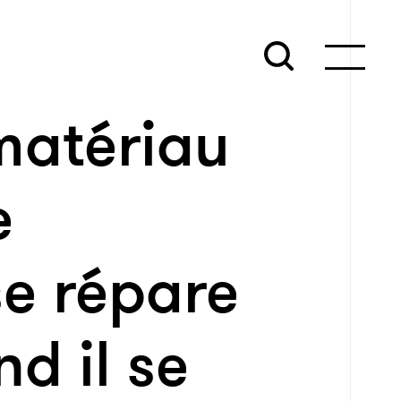
matériau
e
e répare
d il se