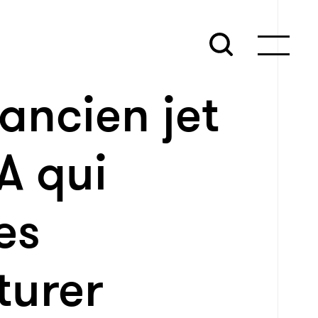
 ancien jet
A qui
es
turer