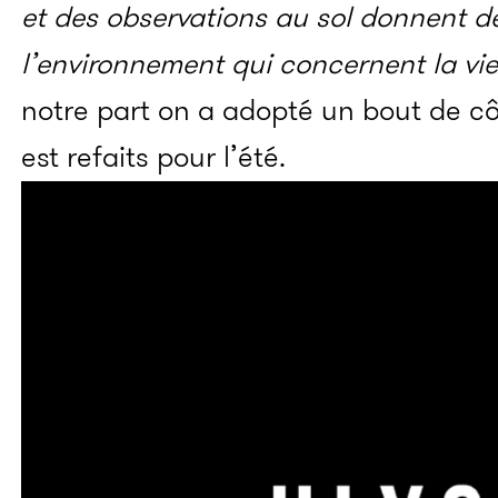
et des observations au sol donnent d
l’environnement qui concernent la vie
notre part on a adopté un bout de cô
est refaits pour l’été.