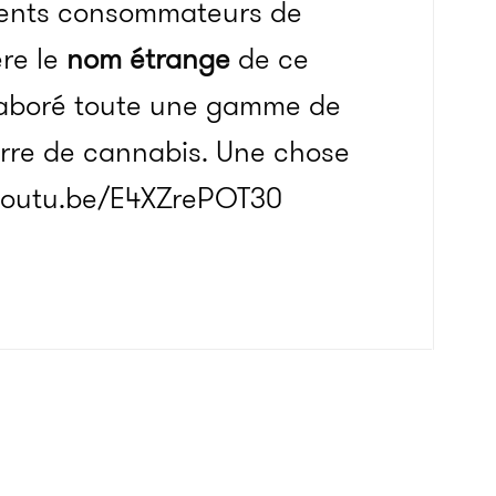
rvents consommateurs de
ère le
nom étrange
de ce
a élaboré toute une gamme de
eurre de cannabis. Une chose
/youtu.be/E4XZrePOT30