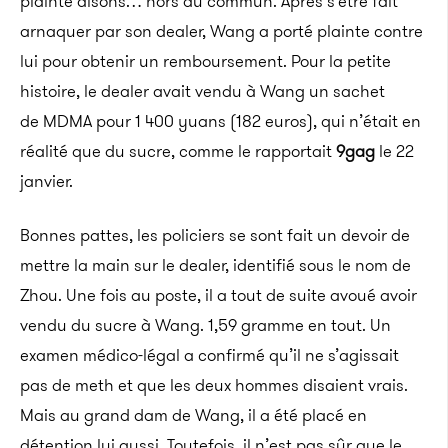
plainte disons… hors du commun. Après s’être fait
arnaquer par son dealer, Wang a porté plainte contre
lui pour obtenir un remboursement. Pour la petite
histoire, le dealer avait vendu à Wang un sachet
de MDMA pour 1 400 yuans (182 euros), qui n’était en
réalité que du sucre, comme le rapportait
9gag
le 22
janvier.
Bonnes pattes, les policiers se sont fait un devoir de
mettre la main sur le dealer, identifié sous le nom de
Zhou. Une fois au poste, il a tout de suite avoué avoir
vendu du sucre à Wang. 1,59 gramme en tout. Un
examen médico-légal a confirmé qu’il ne s’agissait
pas de meth et que les deux hommes disaient vrais.
Mais au grand dam de Wang, il a été placé en
détention lui aussi. Toutefois, il n’est pas sûr que le