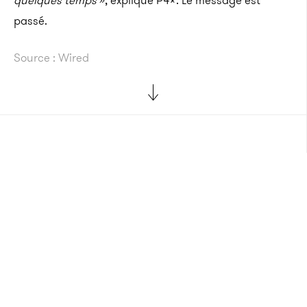
quelques temps
», explique P4x. Le message est
passé.
Source : Wired