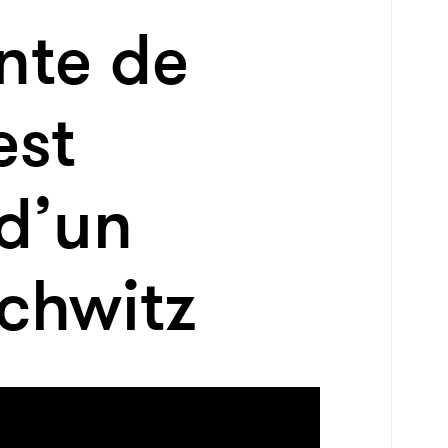
nte de
est
 d’un
chwitz