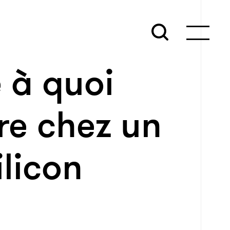
 à quoi
ire chez un
ilicon