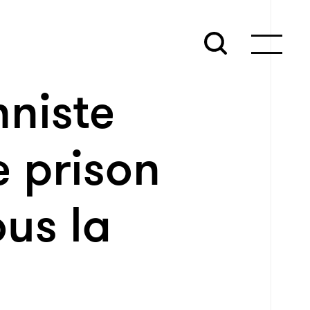
nniste
e prison
us la