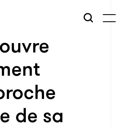
ouvre
ment
proche
e de sa