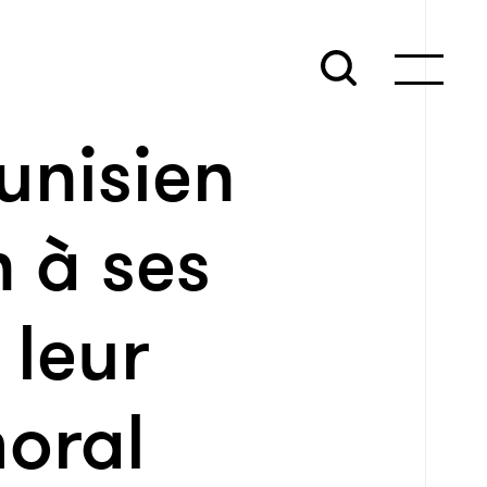
unisien
n à ses
 leur
moral