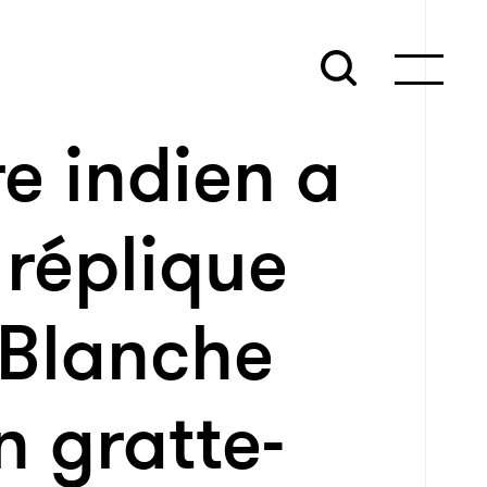
re indien a
 réplique
-Blanche
un gratte-