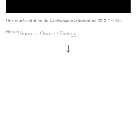
Une représentation du
Coelurosauria
datant de 2010
Crédits :
Nature
Source : Current Biology