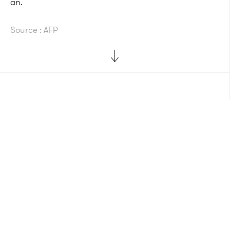
an.
Source : AFP