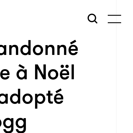
bandonné
e à Noël
 adopté
ogg