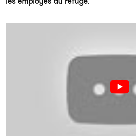
les employés du refuge
.