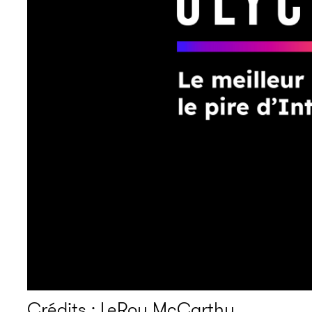
Crédits : LeRoy McCarthy