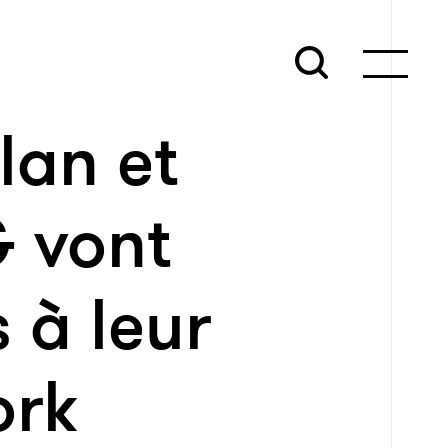
lan et
G vont
 à leur
ork