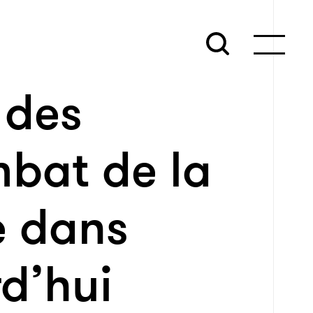
 des
mbat de la
e dans
d’hui