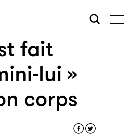
st fait
ini-lui »
on corps