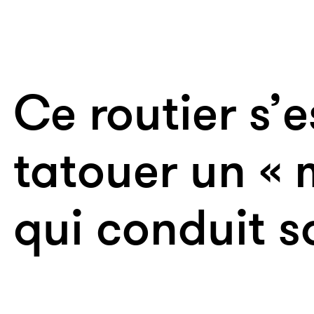
Ce routier s’e
tatouer un « m
qui conduit s