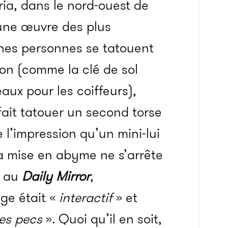
ria, dans le nord-ouest de
r une œuvre des plus
aines personnes se tatouent
ion (comme la clé de sol
aux pour les coiffeurs),
 fait tatouer un second torse
 l’impression qu’un mini-lui
la mise en abyme ne s’arrête
e au
Daily Mirror
,
ge était «
interactif
» et
les pecs
»
.
Quoi qu’il en soit,